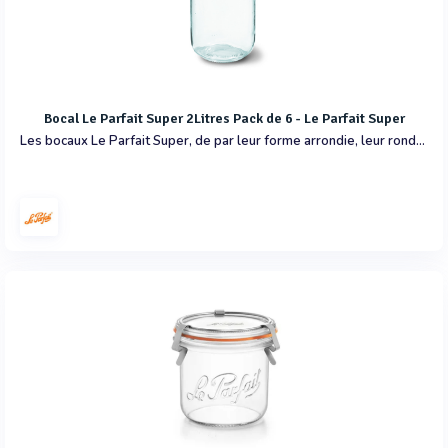
Bocal Le Parfait Super 2Litres Pack de 6 - Le Parfait Super
Les bocaux Le Parfait Super, de par leur forme arrondie, leur rondelle et leur monture métallique sont idéaux pour conserver fruits et légumes au naturel, au sirop ou en soupes.Ils se prêtent aussi à la fermentation.