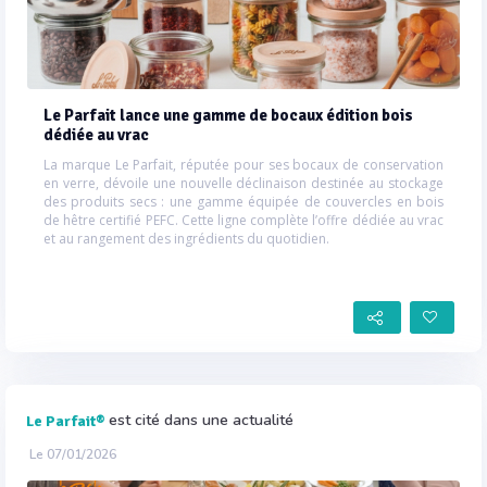
Le Parfait lance une gamme de bocaux édition bois
dédiée au vrac
La marque Le Parfait, réputée pour ses bocaux de conservation
en verre, dévoile une nouvelle déclinaison destinée au stockage
des produits secs : une gamme équipée de couvercles en bois
de hêtre certifié PEFC. Cette ligne complète l’offre dédiée au vrac
et au rangement des ingrédients du quotidien.
est cité dans une actualité
Le Parfait®
Le 07/01/2026