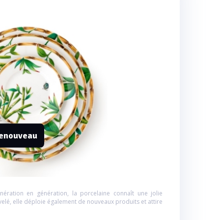
 renouveau
nération en génération, la porcelaine connaît une jolie
velé, elle déploie également de nouveaux produits et attire