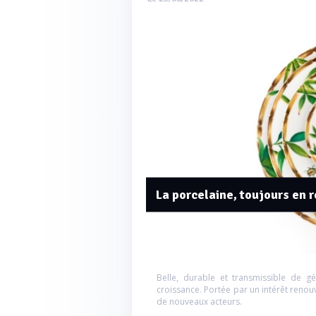
La porcelaine, toujours en
Belle, durable et transmissible de gé
croissance. Portée par un intérêt renou
de nouveaux acteurs.