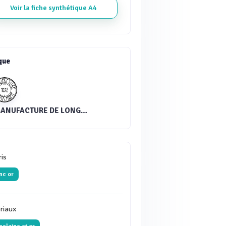
Voir la fiche synthétique A4
que
MANUFACTURE DE LONGCHAMP®
ris
nc or
riaux