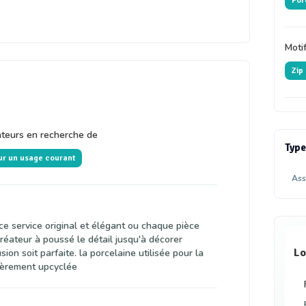
Por
Moti
Zip
eurs en recherche de
Type
ur un usage courant
Ass
r ce service original et élégant ou chaque pièce
créateur à poussé le détail jusqu'à décorer
Lo
lusion soit parfaite. la porcelaine utilisée pour la
tièrement upcyclée