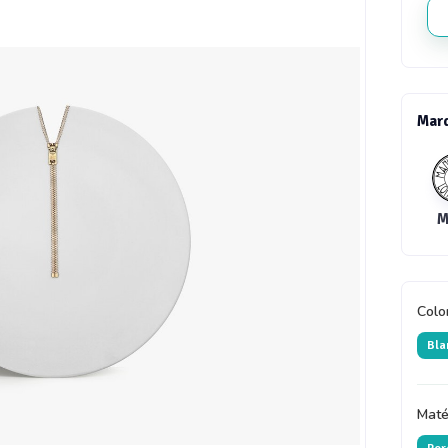
Mar
Colo
Bla
Maté