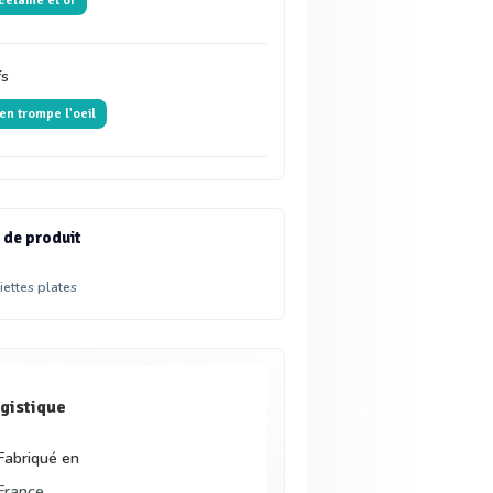
celaine et or
fs
 en trompe l'oeil
 de produit
iettes plates
gistique
Fabriqué en
France