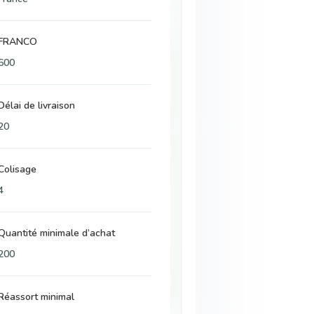
FRANCO
600
Délai de livraison
20
Colisage
4
Quantité minimale d’achat
200
Réassort minimal