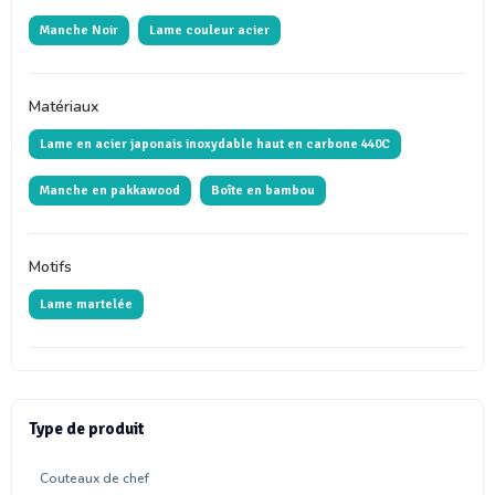
Manche Noir
Lame couleur acier
Matériaux
Lame en acier japonais inoxydable haut en carbone 440C
Manche en pakkawood
Boîte en bambou
Motifs
Lame martelée
Type de produit
Couteaux de chef