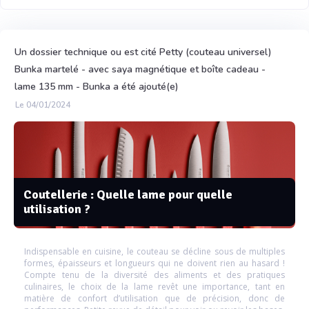
Un dossier technique ou est cité Petty (couteau universel)
Bunka martelé - avec saya magnétique et boîte cadeau -
lame 135 mm - Bunka a été ajouté(e)
Le 04/01/2024
Coutellerie : Quelle lame pour quelle
utilisation ?
Indispensable en cuisine, le couteau se décline sous de multiples
formes, épaisseurs et longueurs qui ne doivent rien au hasard !
Compte tenu de la diversité des aliments et des pratiques
culinaires, le choix de la lame revêt une importance, tant en
matière de confort d’utilisation que de précision, donc de