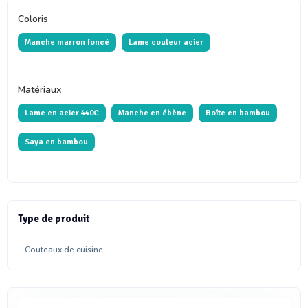
Coloris
Manche marron foncé
Lame couleur acier
Matériaux
Lame en acier 440C
Manche en ébène
Boîte en bambou
Saya en bambou
Type de produit
Couteaux de cuisine