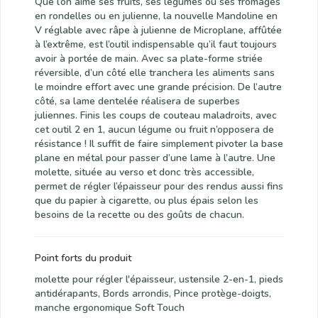
Que l’on aime ses fruits, ses légumes ou ses fromages
en rondelles ou en julienne, la nouvelle Mandoline en
V réglable avec râpe à julienne de Microplane, affûtée
à l’extrême, est l’outil indispensable qu’il faut toujours
avoir à portée de main. Avec sa plate-forme striée
réversible, d’un côté elle tranchera les aliments sans
le moindre effort avec une grande précision. De l’autre
côté, sa lame dentelée réalisera de superbes
juliennes. Finis les coups de couteau maladroits, avec
cet outil 2 en 1, aucun légume ou fruit n’opposera de
résistance ! Il suffit de faire simplement pivoter la base
plane en métal pour passer d’une lame à l’autre. Une
molette, située au verso et donc très accessible,
permet de régler l’épaisseur pour des rendus aussi fins
que du papier à cigarette, ou plus épais selon les
besoins de la recette ou des goûts de chacun.
Point forts du produit
molette pour régler l'épaisseur, ustensile 2-en-1, pieds
antidérapants, Bords arrondis, Pince protège-doigts,
manche ergonomique Soft Touch