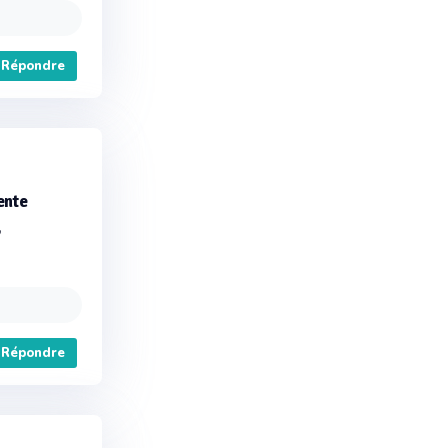
Répondre
ente
,
Répondre