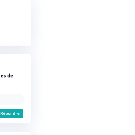
les de
Répondre