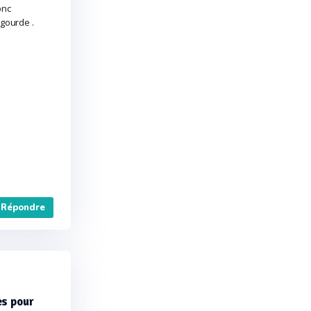
onc
 gourde .
Répondre
es pour