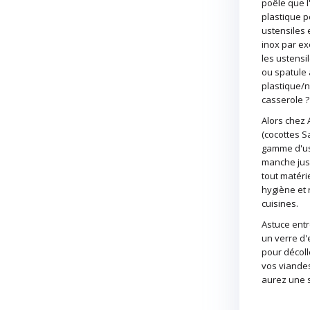
poêle que l
plastique po
ustensiles 
inox par ex
les ustensi
ou spatule 
plastique/n
casserole ?
Alors chez 
(cocottes S
gamme d'ust
manche jusqu
tout matérie
hygiène et r
cuisines.
Astuce entr
un verre d'
pour décoll
vos viande
aurez une 