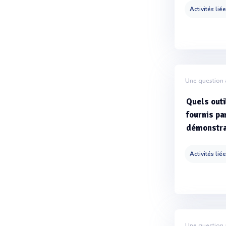
Activités lié
Une question 
Quels outi
fournis pa
démonstra
Activités lié
Une question 