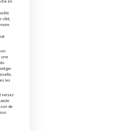
uche en
 poêle
e côté,
umoire
par
son
t une
 du
rotéger
sselle,
tes les
t versez
patule
isson de
vous