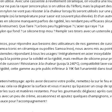
'on utilise. Avec une casserole à revêtement céramique, on voudra une lo
ur ne pas la rayer (encore plus si on utilise du Téflon), mais la plupart des
en nylon ne vont pas résister à la chaleur lorsqu'ils seront utilisés sur une
emple (où la température pour saisir est souvent plus élevée). Et d'un autr
les en silicone manquent parfois de rigidité, les rendant peu efficaces (éc
à retourner). Que faire ? Le bois peu hygiénique ? L'acier qui raye ? Le
ylon qui fond ? Le silicone trop mou ? Remplir ses tiroirs avec un ustensile 
Arcos, pour répondre aux besoins des utilisateurs de nos gammes de cuis
amoa Iconic en céramique ou poêles Samoa Inox), nous avons mis au poin
ensiles répondant à tous les usages ! Intégralement en acier inoxydable
'à la pointe pour la solidité et la rigidité, mais revêtue de silicone pour p
l de cuisson ! Résistance à la chaleur (jusqu'à 240°C), compatibilité lave-vai
igidité, cette gamme au prix public inférieur à 19€ fait l'unanimité dans tou
etien/nettoyage: après avoir desservi votre poêle, remettez-la sur le feu e
eau: cela va déglacer la surface et vous n'aurez qu'à passer un coup de s
er les sucs et matières restantes. Pour les gourmands: déglacez après cu
s avec un peu de crème, assaisonnez et ajoutez quelques champignons, 
sauce pour l'accompagnement !