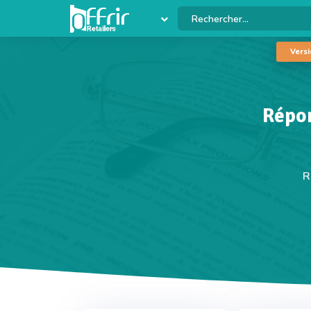
Versi
Répon
R