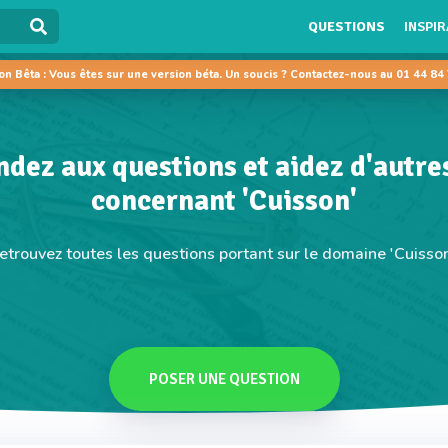
QUESTIONS
INSPIR
on Bêta : Vous êtes sur une version béta. Un soucis ? Contactez-nous au 01 44 84
dez aux questions et aidez d'autre
concernant 'Cuisson'
etrouvez toutes les questions portant sur le domaine 'Cuisson
POSER UNE QUESTION