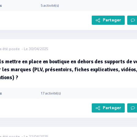
es
5 activité(s)
Partager
a été posée
- Le 30/04/2025
ls mettre en place en boutique en dehors des supports de v
r les marques (PLV, présentoirs, fiches explicatives, vidéos
tions) ?
es
17 activité(s)
Partager
a été posée
- Le 21/04/2025