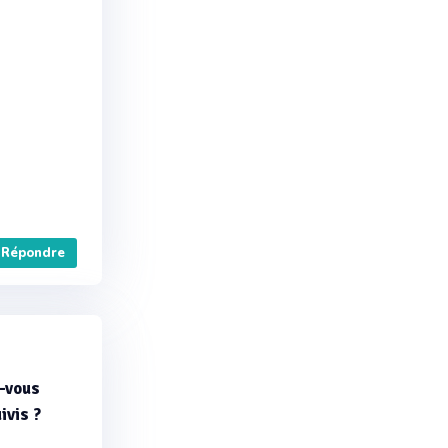
Répondre
z-vous
ivis ?