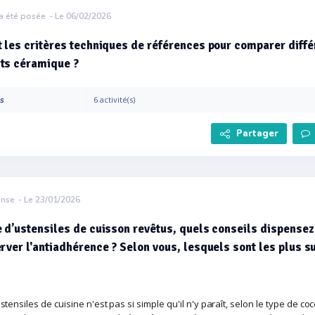
a été posée
- Le 06/02/2026
 les critères techniques de références pour comparer diffé
ts céramique ?
es
6 activité(s)
Partager
onse
- Le 23/01/2026
 d’ustensiles de cuisson revêtus, quels conseils dispense
rver l'antiadhérence ? Selon vous, lesquels sont les plus su
stensiles de cuisine n'est pas si simple qu'il n'y paraît, selon le type de co