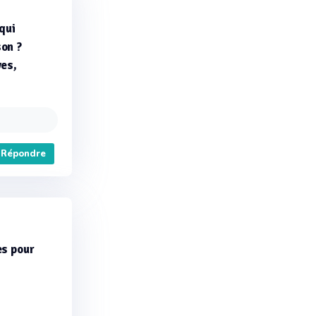
qui
son ?
ves,
Répondre
es pour