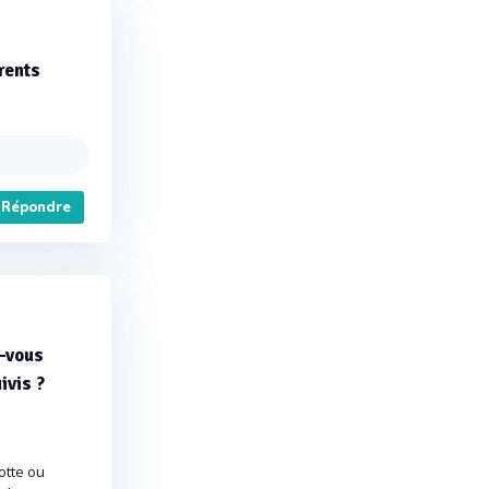
rents
Répondre
z-vous
ivis ?
cotte ou