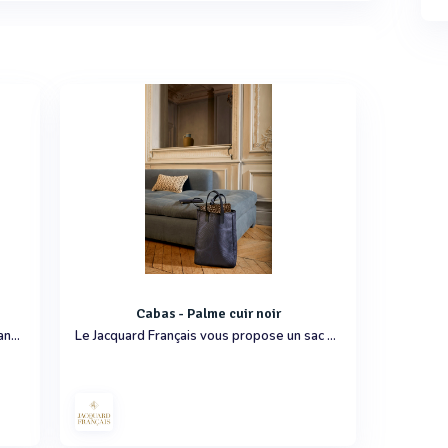
Cabas - Palme cuir noir
Plongez au cœur du prestigieux et élégant patrimoine français. Pour un dîner spectaculaire digne des plus grands châteaux, choisissez cette nappe aux finitions soignées et au tissage délicat.
Le Jacquard Français vous propose un sac cabas fabriqué en France, une exigence de qualité pour des produits durables.