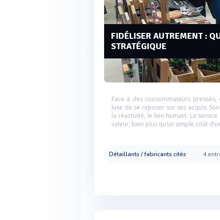
FIDÉLISER AUTREMENT : Q
STRATÉGIQUE
Face à des consommateurs pressés, c
luxe de se reposer sur ses acquis. Son
la réactivité, le lien humain. Le servic
valeur, bien plus qu’un simple coût d’ex
Détaillants / fabricants cités
4 entr