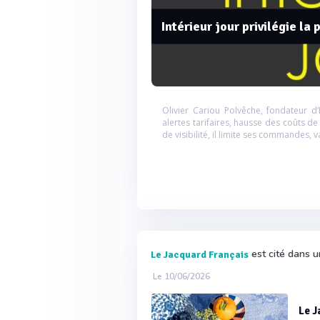
Intérieur jour privilégie l
Olivier Cariou Polvêche, fondateur d’
alertes tarifaires, hausse des coûts de
de visibilité, il limite ses commandes, 
est cité dans u
Le Jacquard Français
Le 10/06/2026
Le J