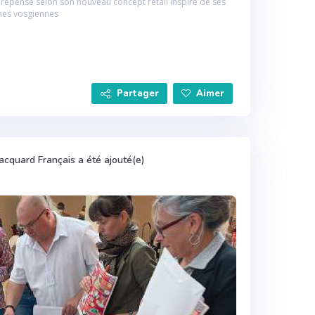
 repensé selon son nouveau concept retail inspiré de ses
nes vosgiennes
Partager
Aimer
Jacquard Français a été ajouté(e)