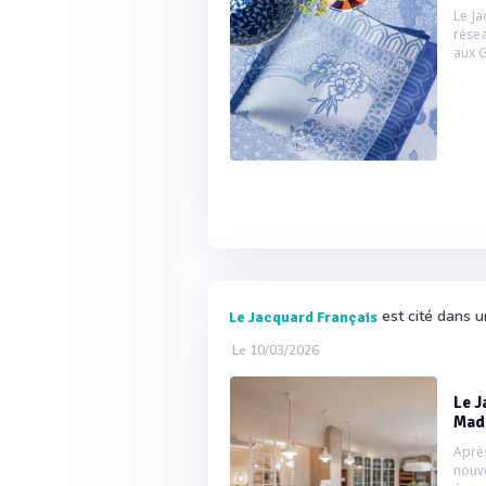
Le J
résea
aux G
est cité dans u
Le Jacquard Français
Le 10/03/2026
Le J
Mad
Aprè
nouv