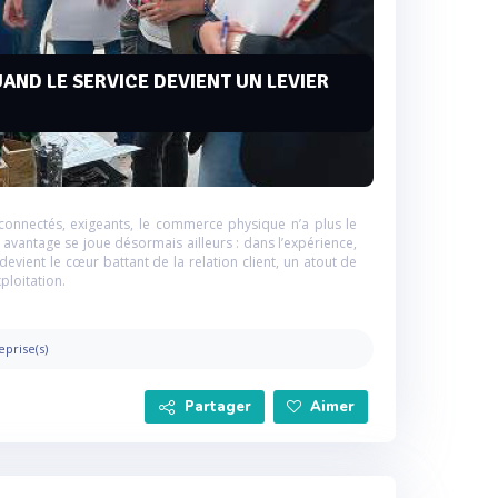
UAND LE SERVICE DEVIENT UN LEVIER
onnectés, exigeants, le commerce physique n’a plus le
 avantage se joue désormais ailleurs : dans l’expérience,
e devient le cœur battant de la relation client, un atout de
ploitation.
eprise(s)
Partager
Aimer