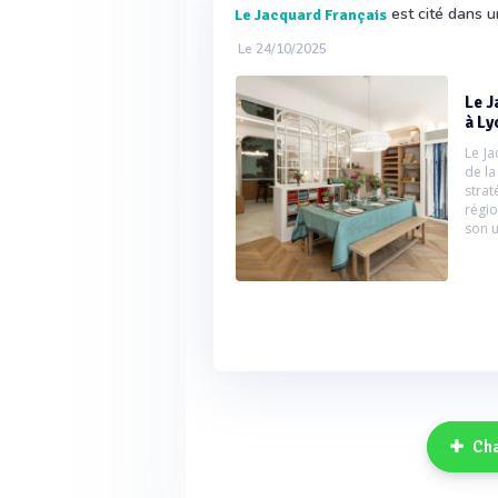
est cité dans u
Le Jacquard Français
Le 24/10/2025
Le J
à Ly
Le J
de la
strat
régi
son u
Cha