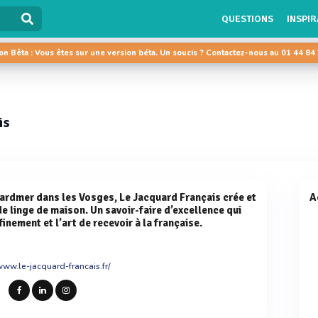
QUESTIONS
INSPIR
on Bêta : Vous êtes sur une version béta. Un soucis ? Contactez-nous au 01 44 84
is
rardmer dans les Vosges, Le Jacquard Français crée et
A
de linge de maison. Un savoir-faire d’excellence qui
ffinement et l’art de recevoir à la française.
www.le-jacquard-francais.fr/