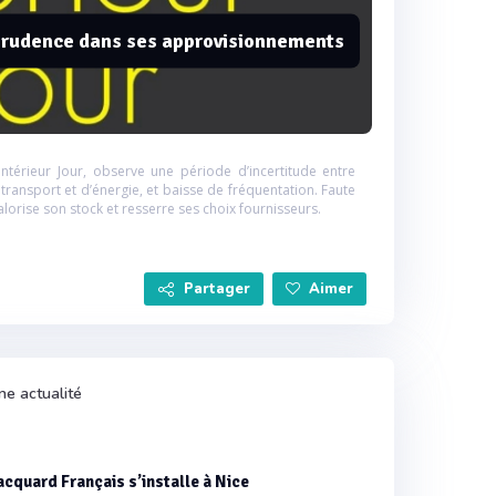
a prudence dans ses approvisionnements
Intérieur Jour, observe une période d’incertitude entre
 transport et d’énergie, et baisse de fréquentation. Faute
valorise son stock et resserre ses choix fournisseurs.
Partager
Aimer
ne actualité
acquard Français s’installe à Nice