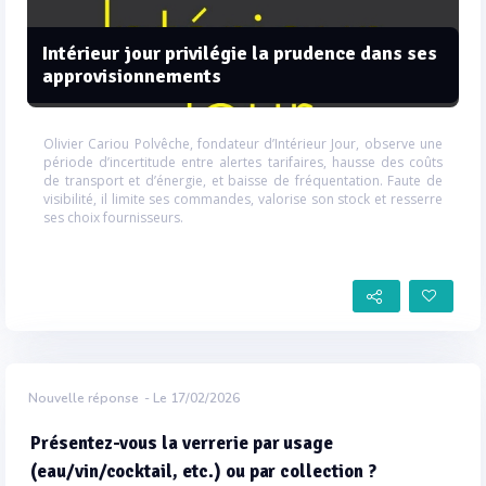
Intérieur jour privilégie la prudence dans ses
approvisionnements
Olivier Cariou Polvêche, fondateur d’Intérieur Jour, observe une
période d’incertitude entre alertes tarifaires, hausse des coûts
de transport et d’énergie, et baisse de fréquentation. Faute de
visibilité, il limite ses commandes, valorise son stock et resserre
ses choix fournisseurs.
Nouvelle réponse
- Le 17/02/2026
Présentez-vous la verrerie par usage
(eau/vin/cocktail, etc.) ou par collection ?