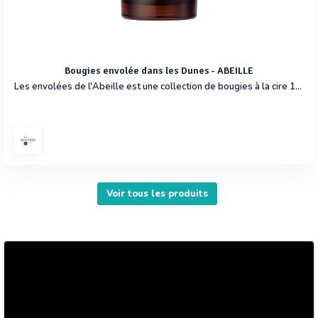
Bougies envolée dans les Dunes - ABEILLE
Les envolées de l'Abeille est une collection de bougies à la cire 100% végétale et confectionnée à partir de parfums de Grasse. Pensée pour les intérieurs toujours plus chaleureux (200 g - 55h de brûlage). Notes d'amandes,fleur d'orang
Voir tous les produits