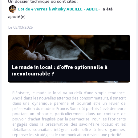
Un dossier technique où sont cités :
a été
Lot de 4 verres à whisky ABEILLE - ABEILLE - Abeille
ajouté(e)
Le 03/03/2025
Le made in local : d’offre optionnelle à
incontournable ?
Plébiscité, le made in local va au-delà d’une simple tendance.
Ancré dans les nouvelles attentes des consommateurs, il s’inscrit
dans une dynamique pérenne et pourrait être un levier de
préservation du made in France. Son coût parfois élevé demeure
pourtant un obstacle, particulièrement dans un contexte de
pouvoir d’achat fragilisé par la permacrise. Pour les fabricants
engagés dans la préservation des savoir-faire locaux et les
détaillants souhaitant intégrer cette offre à leurs gammes,
repenser les stratégies de communication devient une priorité.