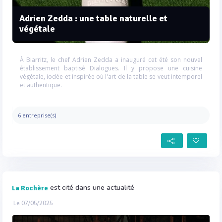
Adrien Zedda : une table naturelle et
végétale
À Biarritz, le chef Adrien Zedda a inauguré cet été son nouvel
établissement baptisé Dialogues. Il y propose une cuisine
végétale, iodée et inspirée où l'art de la table se veut intemporel
et authentique.
6 entreprise(s)
est cité dans une actualité
La Rochère
Le 07/05/2025