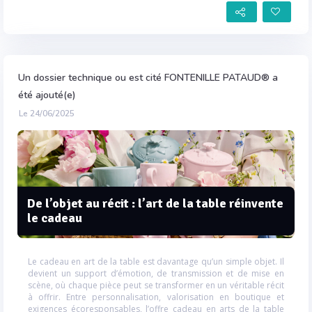
Un dossier technique ou est cité FONTENILLE PATAUD® a
été ajouté(e)
Le 24/06/2025
De l’objet au récit : l’art de la table réinvente
le cadeau
Le cadeau en art de la table est davantage qu’un simple objet. Il
devient un support d’émotion, de transmission et de mise en
scène, où chaque pièce peut se transformer en un véritable récit
à offrir. Entre personnalisation, valorisation en boutique et
exigences écoresponsables, l’offre cadeau en arts de la table