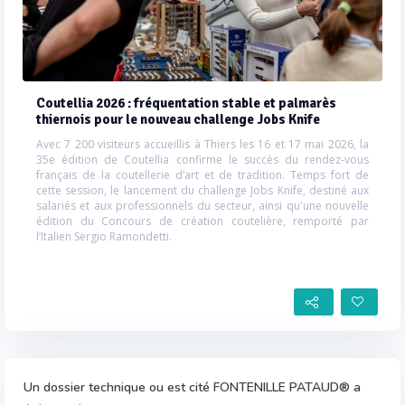
Coutellia 2026 : fréquentation stable et palmarès
thiernois pour le nouveau challenge Jobs Knife
Avec 7 200 visiteurs accueillis à Thiers les 16 et 17 mai 2026, la
35e édition de Coutellia confirme le succès du rendez-vous
français de la coutellerie d’art et de tradition. Temps fort de
cette session, le lancement du challenge Jobs Knife, destiné aux
salariés et aux professionnels du secteur, ainsi qu'une nouvelle
édition du Concours de création coutelière, remporté par
l’Italien Sergio Ramondetti.
Un dossier technique ou est cité FONTENILLE PATAUD® a