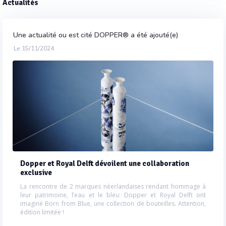
Actualités
Une actualité ou est cité DOPPER® a été ajouté(e)
Le 15/11/2024
Dopper et Royal Delft dévoilent une collaboration
exclusive
La rencontre de 2 marques néerlandaises rendant hommage à
leur patrimoine, l’eau et le bleu: Dopper et Royal Delft ont
imaginé Born from Blue, une collection de bouteilles. Attention,
édition limitée !