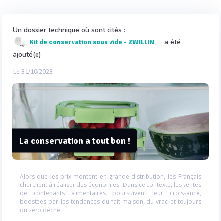
Un dossier technique où sont cités :
a été
Kit de conservation sous vide - ZWILLING® FRESH & SAVE CUBE
ajouté(e)
Le 31/10/2023
La conservation a tout bon !
Alors que les prix montent en grande distribution, les Français
cherchent à réaliser des économies. Dans ce contexte, les ventes
de contenants alimentaires poursuivent leur croissance,
boostées par les tendances du fait maison, du vrac et toujours
du zéro déchet.