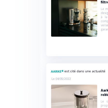
filtr
La m
desig
à la
comp
verse
garan
est cité dans une actualité
AARKE®
Le 04/05/2022
Aark
robi
Le d
propo