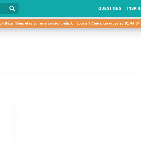
QUESTIONS
INSPIR
on Bêta : Vous êtes sur une version béta. Un soucis ? Contactez-nous au 01 44 84