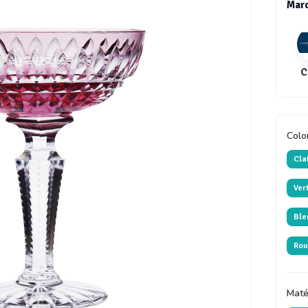
Mar
Colo
Cla
Ver
Ble
Rou
Maté