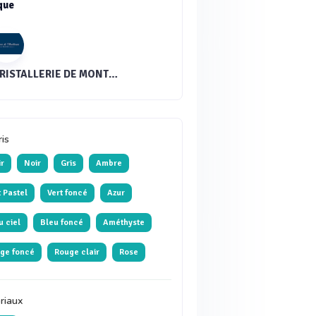
que
CRISTALLERIE DE MONTBRONN®
ris
ir
Noir
Gris
Ambre
t Pastel
Vert foncé
Azur
u ciel
Bleu foncé
Améthyste
ge foncé
Rouge clair
Rose
riaux