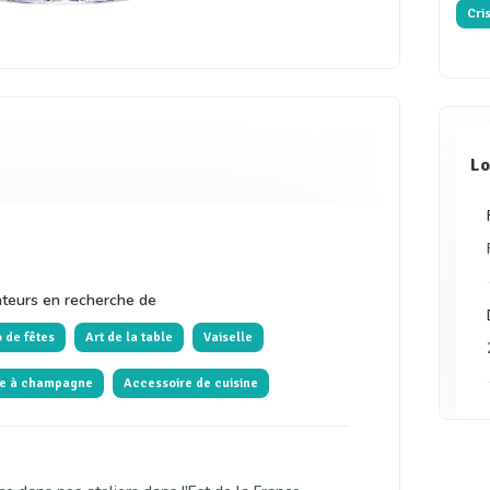
Cri
Lo
eurs en recherche de
 de fêtes
Art de la table
Vaiselle
e à champagne
Accessoire de cuisine